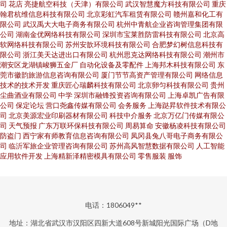
司
花店
亮捷航空科技（天津）有限公司
武汉智慧魔方科技有限公司
重庆
翰君杭维信息科技有限公司
北京彩虹汽车租赁有限公司
赣州嘉和化工有
限公司
武汉禹大大电子商务有限公司
杭州中青航企业咨询管理集团有限
公司
湖南金优网络科技有限公司
深圳市宝莱胜防雷科技有限公司
北京高
软网络科技有限公司
苏州安歆环境科技有限公司
合肥梦幻树信息科技有
限公司
浙江美天达进出口有限公司
杭州思克达网络科技有限公司
潮州市
潮安区龙湖镇峻狮五金厂
自动化设备及零配件
上海邦木科技有限公司
东
莞市徽韵旅游信息咨询有限公司
厦门节节高资产管理有限公司
网络信息
技术的技术开发
重庆匠心瑞麟科技有限公司
北京卵匀科技有限公司
贵州
尘曲酒业有限公司
中学
深圳市融锋投资咨询有限公司
上海卓凯广告有限
公司
保定论坛
营口尧鑫传媒有限公司
会务服务
上海跶昇软件技术有限公
司
北京美源宏业印刷器材有限公司
科技中介服务
北京万亿门传媒有限公
司
天气预报
广东万联环保科技有限公司
周易算命
安徽杨凌科技有限公司
防盗门
西宁家有师教育信息咨询有限公司
凤冈县兔八哥电子商务有限公
司
临沂军旅企业管理咨询有限公司
苏州高风智慧数据有限公司
人工智能
应用软件开发
上海精新泽精密模具有限公司
零售服装
服饰
电话：1806049**
地址：湖北省武汉市汉阳区四新大道608号新城阳光国际广场（D地