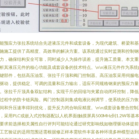
能预应力张拉系统结合先进液压元件和成套设备，为现代建筑、桥梁和基
施施工提供了高精度、高效率的解决方案。该系统通过实时监测和控制钢
力，确保结构安全可靠，同时减少人为操作误差，提升施工质量。本文重
析其液压元件的核心功能及成套设备的技术特点。\n\n液压元件作为系统
键部件，包括高压油泵、张拉千斤顶和阀门控制器。高压油泵采用伺服电
驱动，提供稳定、可调的流量和压力输出，适应不同规格钢束的预应力量
。张拉千斤顶具备双缸结构，实现千斤的回缩与夹紧自动闭环控制，降低
过程中的防卡链风险。阀门控制器则集成电液比例调节，使系统的压力恢
间和升压速率得到优化，提升反力闭合响应精度。\n\n成套设备整合控制
，采用PLC或嵌入式控制器配以人机界面(触摸屏具500MHz到1.2W等基
要求前选择相关属性自行评判可能结论通过研究影响线如物理驱动体提前
工艺验证的适用范围还需根据修正样本需软件丰富各种环境多种模型达到