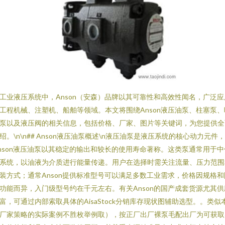
工业液压系统中，Anson（安森）品牌以其可靠性和高效性闻名，广泛应
工程机械、注塑机、船舶等领域。本文将围绕Anson液压油泵、柱塞泵、
泵以及液压阀的相关信息，包括价格、厂家、图片等关键词，为您提供全
绍。\n\n## Anson液压油泵概述\n液压油泵是液压系统的核心动力元件，
nson液压油泵以其稳定的输出和较长的使用寿命著称。这类泵通常用于中
系统，以油液为介质进行能量传递。用户在选择时需关注流量、压力范围
装方式；通常Anson提供标准型号可以满足多数工业需求，价格因规格和
功能而异，入门级型号约在千元左右。有关Anson的国产成套货源尤其供
富，可通过内部索取具体的AisaStock分销库存现状图辅助选型。。类似
厂家策略的实际案例不胜枚举例取），按正厂出厂裸泵毛配出厂为可获取