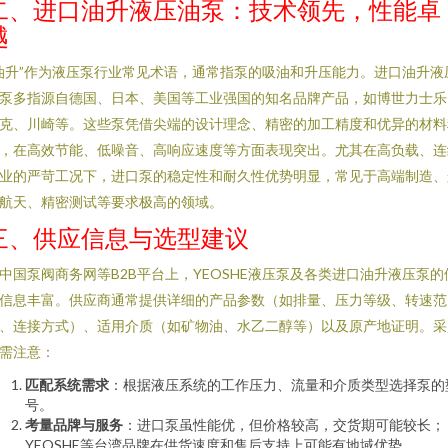
二、进口油升液压油泵：技术领先，性能卓
越
油升”作为液压泵行业常见术语，通常指泵的吸油和升压能力。进口油升液
泵多指源自德国、日本、美国等工业强国的知名品牌产品，如博世力士乐
克、川崎等。这些泵凭借尖端的设计理念、精密的加工精度和优异的材料
，在高效节能、低噪音、高响应速度等方面表现突出。尤其在高负载、连
业的严苛工况下，进口泵的稳定性和耐久性优势明显，常见于高端制造、
航天、精密测试等要求极高的领域。
三、供应信息与选型建议
中国泵阀商务网等B2B平台上，YEOSHE液压泵及各类进口油升液压泵的
信息丰富。供应商通常提供详细的产品参数（如排量、压力等级、转速范
、连接方式）、适用介质（如矿物油、水乙二醇等）以及原产地证明。采
需注意：
匹配系统需求
：根据液压系统的工作压力、流量和介质类型选择泵的
号。
考量品牌与服务
：进口泵虽性能优，但价格较高，交货期可能较长；
YEOSHE等台湾品牌在供货速度和售后支持上可能有地域优势。