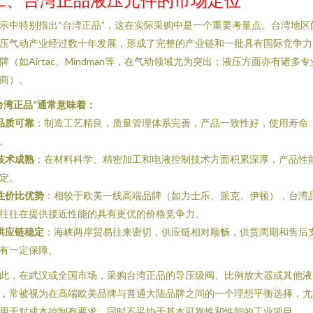
示中特别指出“台湾正品”，这在实际采购中是一个重要考量点。台湾地区
压气动产业经过数十年发展，形成了完整的产业链和一批具有国际竞争力
牌（如Airtac、Mindman等，在气动领域尤为突出；液压方面亦有诸多专
商）。
台湾正品”通常意味着：
品质可靠
：制造工艺精良，质量管理体系完善，产品一致性好，使用寿命
。
技术成熟
：在材料科学、精密加工和电液控制技术方面积累深厚，产品性
定。
性价比优势
：相较于欧美一线高端品牌（如力士乐、派克、伊顿），台湾
往往在提供接近性能的具有更优的价格竞争力。
供应链稳定
：海峡两岸贸易往来密切，供应链相对顺畅，供货周期和售后
有一定保障。
此，在武汉或全国市场，采购台湾正品的导压级阀、比例放大器或其他液
，常被视为在高端欧美品牌与普通大陆品牌之间的一个理想平衡选择，尤
用于对成本控制有要求，同时不妥协于基本可靠性和性能的工业项目。