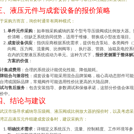
三、液压元件与成套设备的报价策略
于采购方而言，询价时通常有两种模式：
单件元件采购
：如单独采购威纳的某个型号导压级阀或比例放大器。
价清晰，但缺乏系统协同优势，适用于维修、替换或小型改造项目。
成套设备供应
：指供应商根据系统需求，提供包含泵站、各类阀件（
向阀、压力阀、流量阀、比例阀等）、执行器、管路、油箱及电控系
在内的完整液压系统或动力单元。这种方式下，
报价更侧重于整体解
方案的价值
：
计集成费用
：合理的系统设计能优化性能、降低能耗。
牌组合与兼容性
：成套设备可能采用混合品牌策略，核心高动态部件可能
台湾或国际品牌，常规阀件可能选用性价比更高的大陆品牌。
试与售后服务
：包含安装指导、参数调试和保修承诺，这部分价值会体现
价中。
四、结论与建议
武汉市场寻求威纳导压级阀、液压阀或比例放大器的报价时，以及考虑采
湾正品液压元件组建成套设备时，建议采购方：
明确技术需求
：详细定义系统压力、流量、控制精度、工作环境等参