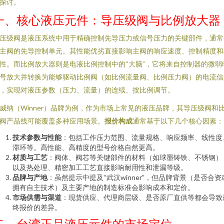
探讨。
一、核心液压元件：导压级阀与比例放大器
压级阀是液压系统中用于精确控制先导压力或信号压力的关键部件，通常
主阀的先导控制单元。其性能优劣直接影响主阀的响应速度、控制精度和
性。而比例放大器则是电液比例控制中的“大脑”，它将来自控制器的微弱
号放大并转换为能够驱动比例阀（如比例流量阀、比例压力阀）的电流信
，实现对液压参数（压力、流量）的连续、按比例调节。
威纳（Winner）品牌为例，作为市场上常见的液压品牌，其导压级阀和
阀产品线可能覆盖多种应用场景。
报价构成
通常基于以下几个核心因素：
技术参数与性能
：包括工作压力范围、流量规格、响应频率、线性度
滞环等。高性能、高精度的型号价格自然更高。
材质与工艺
：阀体、阀芯等关键部件的材料（如球墨铸铁、不锈钢）
以及热处理、精密加工工艺直接影响耐用性和泄漏等级。
品牌与产地
：虽然提示中提及“武汉winner”，但品牌背景（是否合资
拥有自主技术）及主要产地的制造标准会影响成本和定价。
市场供需与渠道
：现货供应、代理商层级、是否原厂直供等都会导致
终报价的差异。
二、台湾正品液压元件的市场定位